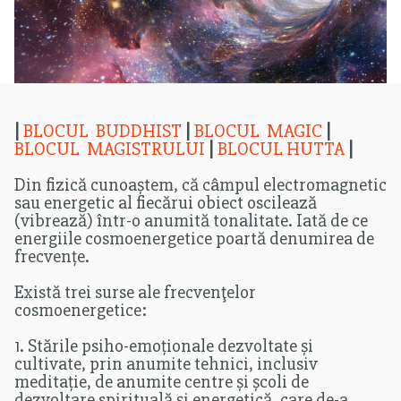
|
BLOCUL BUDDHIST
|
BLOCUL MAGIC
|
BLOCUL MAGISTRULUI
|
BLOCUL HUTTA
|
Din fizică cunoaștem, că câmpul electromagnetic
sau energetic al fiecărui obiect oscilează
(vibrează) într-o anumită tonalitate. Iată de ce
energiile cosmoenergetice poartă denumirea de
frecvențe.
Există trei surse ale frecvenţelor
cosmoenergetice:
1. Stările psiho-emoționale dezvoltate și
cultivate, prin anumite tehnici, inclusiv
meditație, de anumite centre și școli de
dezvoltare spirituală și energetică, care de-a