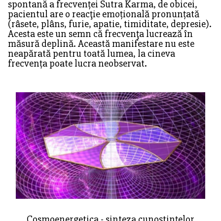
spontană a frecvenței Sutra Karma, de obicei,
pacientul are o reacţie emoțională pronunțată
(râsete, plâns, furie, apatie, timiditate, depresie).
Acesta este un semn că frecvenţa lucrează în
măsură deplină. Această manifestare nu este
neapărată pentru toată lumea, la cineva
frecvența poate lucra neobservat.
Cosmoenergetica - sinteza cunoștințelor