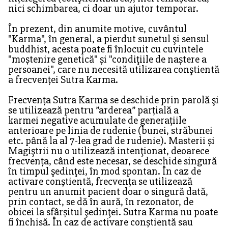
nici schimbarea, ci doar un ajutor temporar.
În prezent, din anumite motive, cuvântul
"Karma", în general, a pierdut sunetul şi sensul
buddhist, acesta poate fi înlocuit cu cuvintele
"moștenire genetică" și "condiţiile de naștere a
persoanei", care nu necesită utilizarea conştientă
a frecvenței Sutra Karma.
Frecvența Sutra Karma se deschide prin parolă şi
se utilizează pentru ”arderea” parțială a
karmei negative acumulate de generațiile
anterioare pe linia de rudenie (bunei, străbunei
etc. până la al 7-lea grad de rudenie). Masterii și
Magiştrii nu o utilizează intenţionat, deoarece
frecvența, când este necesar, se deschide singură
în timpul şedinţei, în mod spontan. În caz de
activare conștientă, frecvența se utilizează
pentru un anumit pacient doar o singură dată,
prin contact, se dă în aură, în rezonator, de
obicei la sfârșitul şedinţei. Sutra Karma nu poate
fi închisă. În caz de activare conștientă sau