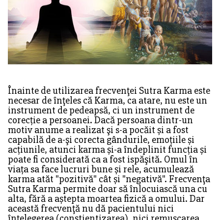
Înainte de utilizarea frecvenţei Sutra Karma este
necesar de înţeles că Karma, ca atare, nu este un
instrument de pedeapsă, ci un instrument de
corecție a persoanei. Dacă persoana dintr-un
motiv anume a realizat şi s-a pocăit și a fost
capabilă de a-şi corecta gândurile, emoțiile și
acțiunile, atunci karma și-a îndeplinit funcția și
poate fi considerată ca a fost ispăşită. Omul în
viața sa face lucruri bune și rele, acumulează
karma atăt "pozitivă" cât și "negativă". Frecvenţa
Sutra Karma permite doar să înlocuiască una cu
alta, fără a aștepta moartea fizică a omului. Dar
această frecvenţă nu dă pacientului nici
înțelegerea (conştientizarea), nici remușcarea,