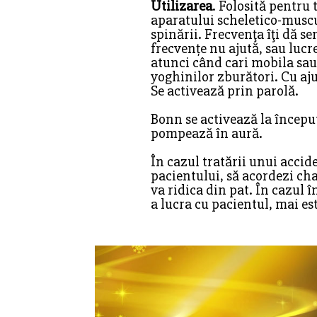
Utilizarea
. Folosită pentru 
aparatului scheletico-muscu
spinării. Frecvenţa îţi dă s
frecvențe nu ajută, sau lucre
atunci când cari mobila sau 
yoghinilor zburători. Cu ajut
Se activează prin parolă.
Bonn se activează la început
pompează în aură.
În cazul tratării unui accid
pacientului, să acordezi cha
va ridica din pat. În cazul 
a lucra cu pacientul, mai es