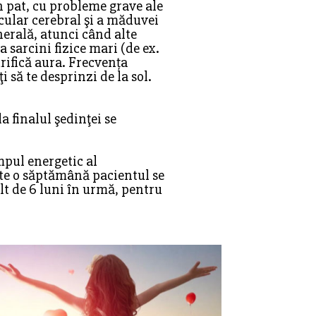
in pat, cu probleme grave ale
cular cerebral şi a măduvei
nerală, atunci când alte
a sarcini fizice mari (de ex.
rifică aura. Frecvența
 să te desprinzi de la sol.
a finalul şedinţei se
mpul energetic al
este o săptămână pacientul se
lt de 6 luni în urmă, pentru