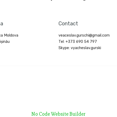
sa
Contact
ca Moldova
veaceslav.gurschi@gmail.com
ișinău
Tel: +373 690 54 797
Skype: vyacheslav.gurski
 seminar, initieri, Petrov, zoroastrism, floarea de foc,
smoenergie, tehnologii energo-informationale, chakre,
pii energetice, atacuri energetice, campuri energoinformaționale,
e, protectia, scoica, piramida, energetica, tehnologii, ida,
me, deochi, vraji, farmece, initiere frecvente, castaneda,
 blocaje energetice, vampirizm energetic, vampiri energetici,
ubire, acupunctura, ezoteric, ezoterice, mistic, iluminati,
pirituala, armonie, vindecare, tamaduire, liniste sufleteasca,
, terapii complementare, acumularea energiei, canal energetic,
ergoterapeut, tehnologii energo-informationale, cosmoenergie,
getice, kabbalah, abundenta, electromagnetic, holistica,
pii holistice, melchisedek, ordin, wellness, dezvoltare
ea colectiva, traininguri, realizarea dorintelor, biorezonanta,
a energetica, purificarea energetica, echilibrarea energetica,
No Code Website Builder