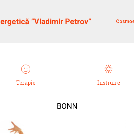
rgetică ”Vladimir Petrov”
Cosmoe
ИНТРО С ИКОНКАМИ
Terapie
Instruire
BONN