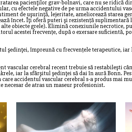
tratarea pacienţilor grav-bolnavi, care nu se ridică d
lar, cu efectele negative de pe urma accidentului vas
entiment de uşurinţă, lejeritate, ameliorează starea ge
ază încet. Îţi oferă puteri şi rezistență suplimentară l
alte obiecte grele). Elimină conexiunile necrotice, pu
orul acestei frecvențe, după o exersare suficientă, poţi
ul şedinţei, împreună cu frecvențele terapeutice, iar l
ent vascular cerebral recent trebuie să restabileşti câ
krele, iar la sfârşitul şedinţei să dai în aură Bonn. P
în care accidentul vascular cerebral s-a produs mai mu
te necesar de atras un maseur profesionist.