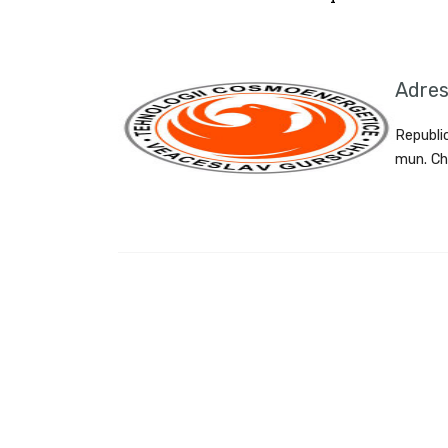
Adre
Republi
mun. Ch
Tags : COSMOENERGETICA, Romania, cosmoenergetica in Romania, cosmoenergie, inițiere, curs,
hutta, FLUXURI ENERGO-INFORMAȚIONALE, cosmoenergetică, frecvente, furt de energie, co
meridiane, curativ, sedinte, energii terapeutice, cosmoenergy, yoga, reiki, teta-healing, tera
cosmoenergetica clasica, aura, bioenergia, Gurschi, Veaceslav, autotratamentul, tehnici, metod
pingala, frecvențe, sushumna, ceakre, influente negative, atacuri, programe negative, bleste
pase, magice, magie, capacitati, clarviziune, clarvazator, fluxul banilor, realizarea dorintelor,
centre energetice, healing, healer, terapii la distanta, bunastare, fericire, succes, sanatate, i
masoni, inger, arhanghel, astrologie, horoscop, ayurveda, vede, spiritual, religie, dezvoltare s
merkaba, teurgia, cuantica, Tibetan, divin, cure de slabire, cundalini, meditatie, kabala, taro
necrotic, vrajitoria, om, aum, energii negative, zen, astral, radiestezie, energii divine, bioen
initiere in cosmoenergie, ritual, anahata, anse, pendul, shamanism, akasha, raze, fluide ener
dezvoltare personala, reflexoterapia, evenimente spirituale, channeling, spiritism, asana, tera
energetica, locuri anomalie, zone anomalice, geoactive, atragerea banilor, energia vitala, gandir
potential energetic, energii materiale, abundenta materiala, conexiunea energetica, deblocare
energia banilor, energetica banilor, România, cosmoenergetica în România