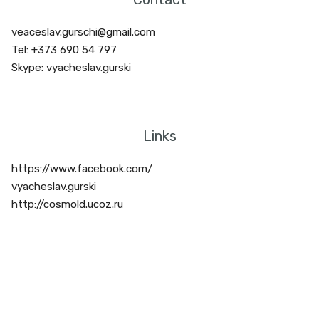
veaceslav.gurschi@gmail.com
Tel: +373 690 54 797
Skype: vyacheslav.gurski
Links
https://www.facebook.com/
vyacheslav.gurski
http://cosmold.ucoz.ru
Tags : COSMOENERGETICA, Romania, cosmoenergetica in Romania,
cosmoenergie, inițiere, curs, seminar, initieri, Petrov, zoroastrism, floarea de
foc, hutta, FLUXURI ENERGO-INFORMAȚIONALE, cosmoenergetică,
frecvente, furt de energie, cosmoenergie, tehnologii energo-
informationale, chakre, meridiane, curativ, sedinte, energii terapeutice,