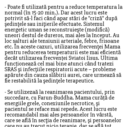
- Poate fi utilizată pentru a reduce temperatura la
normal (în 15-20 min.). Dar acest lucru este
potrivit să-l faci când apar stări de "criză" după
şedinţele sau iniţierile efectuate. Sistemul
energetic uman se reconstruieşte (modifică)
uneori destul de dureros, mai ales la început. Au
loc salturi ale tensiunii arteriale, febre, frisoane
etc. În aceste cazuri, utilizarea frecvenţei Mama
pentru reducerea temperaturii este mai eficientă
decât utilizarea frecvenței Sviatoi Iisus. Ultima
funcționează cel mai bine atunci când tratezi
SRAS şi infecţiile respiratorii acute – probleme
apărute din cauza slăbirii aurei, care urmează să
fie restabilită la şedinţele terapeutice.
- Se utilizezaă la reanimarea pacientului, prin
succedare, cu Farun-Buddha. Mama curăță de
energiile grele, conexiunile necrotice, şi
pacientul se reface mai repede. Acest lucru este
recomandabil mai ales persoanelor în vârstă,
care se află în secţia de reanimare, şi persoanelor
care nu au trecut nicio terapie, dar se află tot