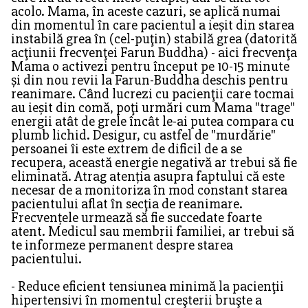
acolo. Mama, în aceste cazuri, se aplică numai
din momentul în care pacientul a ieșit din starea
instabilă grea în (cel-puţin) stabilă grea (datorită
acţiunii frecvenţei Farun Buddha) - aici frecvenţa
Mama o activezi pentru început pe 10-15 minute
și din nou revii la Farun-Buddha deschis pentru
reanimare. Când lucrezi cu pacienţii care tocmai
au ieșit din comă, poţi urmări cum Mama "trage"
energii atât de grele încât le-ai putea compara cu
plumb lichid. Desigur, cu astfel de "murdărie"
persoanei îi este extrem de dificil de a se
recupera, această energie negativă ar trebui să fie
eliminată. Atrag atenția asupra faptului că este
necesar de a monitoriza în mod constant starea
pacientului aflat în secţia de reanimare.
Frecvențele urmează să fie succedate foarte
atent. Medicul sau membrii familiei, ar trebui să
te informeze permanent despre starea
pacientului.
- Reduce eficient tensiunea minimă la pacienţii
hipertensivi în momentul creşterii bruşte a