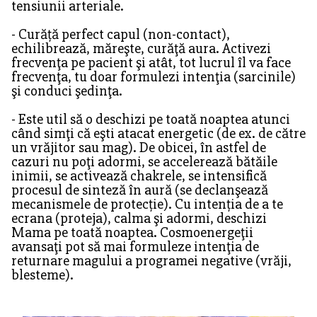
tensiunii arteriale.
- Curăță perfect capul (non-contact),
echilibrează, măreşte, curăţă aura. Activezi
frecvenţa pe pacient şi atât, tot lucrul îl va face
frecvenţa, tu doar formulezi intenţia (sarcinile)
şi conduci şedinţa.
- Este util să o deschizi pe toată noaptea atunci
când simţi că eşti atacat energetic (de ex. de către
un vrăjitor sau mag). De obicei, în astfel de
cazuri nu poţi adormi, se accelerează bătăile
inimii, se activează chakrele, se intensifică
procesul de sinteză în aură (se declanşează
mecanismele de protecție). Cu intenția de a te
ecrana (proteja), calma şi adormi, deschizi
Mama pe toată noaptea. Cosmoenergeţii
avansaţi pot să mai formuleze intenţia de
returnare magului a programei negative (vrăji,
blesteme).