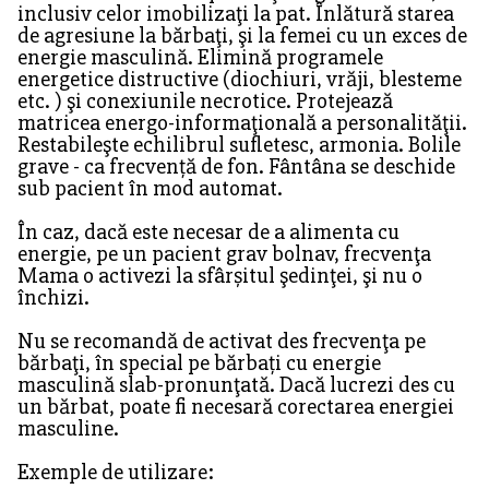
inclusiv celor imobilizaţi la pat. Înlătură starea
de agresiune la bărbaţi, şi la femei cu un exces de
energie masculină. Elimină programele
energetice distructive (diochiuri, vrăji, blesteme
etc. ) şi conexiunile necrotice. Protejează
matricea energo-informaţională a personalităţii.
Restabileşte echilibrul sufletesc, armonia. Bolile
grave - ca frecvență de fon. Fântâna se deschide
sub pacient în mod automat.
În caz, dacă este necesar de a alimenta cu
energie, pe un pacient grav bolnav, frecvenţa
Mama o activezi la sfârșitul şedinţei, şi nu o
închizi.
Nu se recomandă de activat des frecvenţa pe
bărbaţi, în special pe bărbați cu energie
masculină slab-pronunţată. Dacă lucrezi des cu
un bărbat, poate fi necesară corectarea energiei
masculine.
Exemple de utilizare: