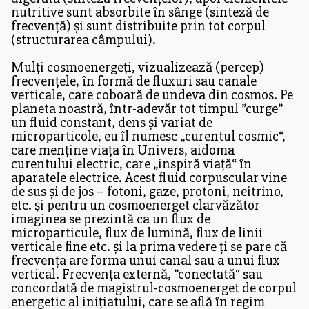
nutritive sunt absorbite în sânge (sinteză de
frecvență) și sunt distribuite prin tot corpul
(structurarea câmpului).
Mulți cosmoenergeți, vizualizează (percep)
frecvențele, în formă de fluxuri sau canale
verticale, care coboară de undeva din cosmos. Pe
planeta noastră, într-adevăr tot timpul ”curge”
un fluid constant, dens și variat de
microparticole, eu îl numesc „curentul cosmic“,
care menține viața în Univers, aidoma
curentului electric, care „inspiră viață“ în
aparatele electrice. Acest fluid corpuscular vine
de sus și de jos – fotoni, gaze, protoni, neitrino,
etc. și pentru un cosmoenerget clarvăzător
imaginea se prezintă ca un flux de
microparticule, flux de lumină, flux de linii
verticale fine etc. și la prima vedere ți se pare că
frecvența are forma unui canal sau a unui flux
vertical. Frecvența externă, ”conectată“ sau
concordată de magistrul-cosmoenerget de corpul
energetic al inițiatului, care se află în regim