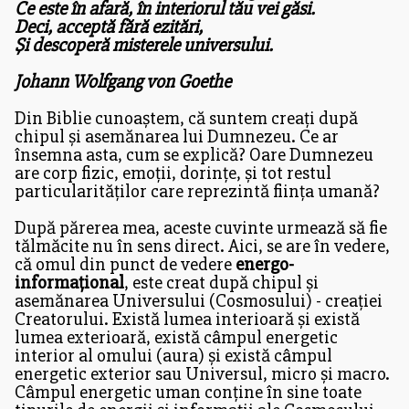
Ce este în afară, în interiorul tău vei găsi.
Deci, acceptă fără ezitări,
Și descoperă misterele universului.
Johann Wolfgang von Goethe
Din Biblie cunoaștem, că suntem creați după
chipul și asemănarea lui Dumnezeu. Ce ar
însemna asta, cum se explică? Oare Dumnezeu
are corp fizic, emoții, dorințe, și tot restul
particularităților care reprezintă ființa umană?
După părerea mea, aceste cuvinte urmează să fie
tălmăcite nu în sens direct. Aici, se are în vedere,
că omul din punct de vedere
energo-
informațional
, este creat după chipul și
asemănarea Universului (Cosmosului) - creației
Creatorului. Există lumea interioară și există
lumea exterioară, există câmpul energetic
interior al omului (aura) și există câmpul
energetic exterior sau Universul, micro și macro.
Câmpul energetic uman conține în sine toate