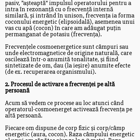
pasiv, ”așteaptă“ impulsul operatorului pentru a
intra în rezonanță cu o frecvență internă
similară, și intrând în unison, frecvența ia forma
coconului energetic (elipsoidală), asemenea unui
vas cu apă (cocon) în care am adăugat puțin
permanganat de potasiu (frecvența).
Frecvențele cosmoenergetice sunt câmpuri sau
unde electromagnetice de origine naturală, care
oscilează într-o anumită tonalitate, și fiind
sintetizate de om, dau (la ieșire) anumite efecte
(de ex. recuperarea organismului).
2. Procesul de activare a frecvenței pe altă
persoană
Acum să vedem ce procese au loc atunci când
operatorul-cosmoenerget activează frecvența pe
altă persoană.
Fiecare om dispune de corp fizic și corp/câmp
energetic (aura, cocon). Raza câmpului energetic