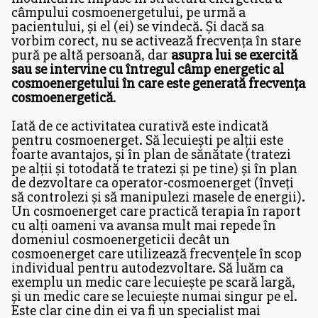
câmpului cosmoenergetului, pe urmă a
pacientului, și el (ei) se vindecă. Și dacă sa
vorbim corect, nu se activează frecvența în stare
pură pe altă persoană, dar
asupra lui se exercită
sau se intervine cu întregul câmp energetic al
cosmoenergetului în care este generată frecvența
cosmoenergetică
.
Iată de ce activitatea curativă este indicată
pentru cosmoenerget. Să lecuiești pe alții este
foarte avantajos, și în plan de sănătate (tratezi
pe alții și totodată te tratezi și pe tine) și în plan
de dezvoltare ca operator-cosmoenerget (înveți
să controlezi și să manipulezi masele de energii).
Un cosmoenerget care practică terapia în raport
cu alți oameni va avansa mult mai repede în
domeniul cosmoenergeticii decât un
cosmoenerget care utilizează frecvențele în scop
individual pentru autodezvoltare. Să luăm ca
exemplu un medic care lecuiește pe scară largă,
și un medic care se lecuiește numai singur pe el.
Este clar cine din ei va fi un specialist mai