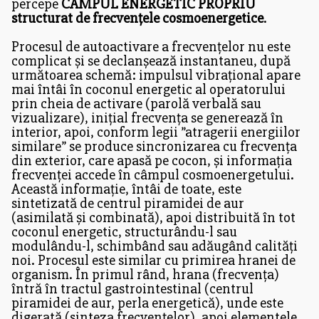
percepe
CÂMPUL ENERGETIC PROPRIU
structurat de frecvențele cosmoenergetice
.
Procesul de autoactivare a frecvențelor nu este
complicat și se declanșează instantaneu, după
următoarea schemă: impulsul vibrațional apare
mai întâi în coconul energetic al operatorului
prin cheia de activare (parolă verbală sau
vizualizare), inițial frecvența se generează în
interior, apoi, conform legii ”atragerii energiilor
similare” se produce sincronizarea cu frecvența
din exterior, care apasă pe cocon, și informația
frecvenței accede în câmpul cosmoenergetului.
Această informație, întâi de toate, este
sintetizată de centrul piramidei de aur
(asimilată și combinată), apoi distribuită în tot
coconul energetic, structurându-l sau
modulându-l, schimbând sau adăugând calități
noi. Procesul este similar cu primirea hranei de
organism. În primul rând, hrana (frecvența)
întră în tractul gastrointestinal (centrul
piramidei de aur, perla energetică), unde este
digerată (sinteza frecvențelor), apoi elementele