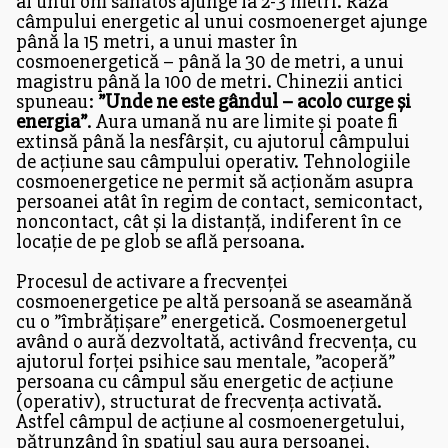
al unui om sănătos ajunge la 2-3 metri. Raza
câmpului energetic al unui cosmoenerget ajunge
până la 15 metri, a unui master în
cosmoenergetică – până la 30 de metri, a unui
magistru până la 100 de metri. Chinezii antici
spuneau:
”Unde ne este gândul – acolo curge și
energia”
. Aura umană nu are limite și poate fi
extinsă până la nesfârșit, cu ajutorul câmpului
de acțiune sau câmpului operativ. Tehnologiile
cosmoenergetice ne permit să acționăm asupra
persoanei atât în regim de contact, semicontact,
noncontact, cât și la distanță, indiferent în ce
locație de pe glob se află persoana.
Procesul de activare a frecvenței
cosmoenergetice pe altă persoană se aseamănă
cu o ”îmbrățișare” energetică. Cosmoenergetul
având o aură dezvoltată, activând frecvența, cu
ajutorul forței psihice sau mentale, ”acoperă”
persoana cu câmpul său energetic de acțiune
(operativ), structurat de frecvența activată.
Astfel câmpul de acțiune al cosmoenergetului,
pătrunzând în spațiul sau aura persoanei,