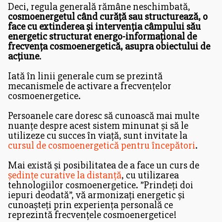
Deci, regula generală rămâne neschimbată,
cosmoenergetul când curăță sau structurează, o
face cu extinderea și intervenția câmpului său
energetic structurat energo-informațional de
frecvența cosmoenergetică, asupra obiectului de
acțiune
.
Iată în linii generale cum se prezintă
mecanismele de activare a frecvențelor
cosmoenergetice.
Persoanele care doresc să cunoască mai multe
nuanțe despre acest sistem minunat și să le
utilizeze cu succes în viață, sunt invitate la
cursul de cosmoenergetică pentru începători
.
Mai există și posibilitatea de a face un curs de
ședințe curative la distanță
, cu utilizarea
tehnologiilor cosmoenergetice. ”Prindeți doi
iepuri deodată”, vă armonizați energetic și
cunoașteți prin experiența personală ce
reprezintă frecvențele cosmoenergetice!