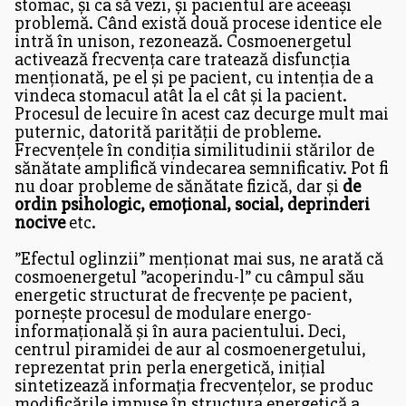
stomac, și ca să vezi, și pacientul are aceeași
problemă. Când există două procese identice ele
intră în unison, rezonează. Cosmoenergetul
activează frecvența care tratează disfuncția
menționată, pe el și pe pacient, cu intenția de a
vindeca stomacul atât la el cât și la pacient.
Procesul de lecuire în acest caz decurge mult mai
puternic, datorită parității de probleme.
Frecvențele în condiția similitudinii stărilor de
sănătate amplifică vindecarea semnificativ. Pot fi
nu doar probleme de sănătate fizică, dar și
de
ordin psihologic, emoțional, social, deprinderi
nocive
etc.
”Efectul oglinzii” menționat mai sus, ne arată că
cosmoenergetul ”acoperindu-l” cu câmpul său
energetic structurat de frecvențe pe pacient,
pornește procesul de modulare energo-
informațională și în aura pacientului. Deci,
centrul piramidei de aur al cosmoenergetului,
reprezentat prin perla energetică, inițial
sintetizează informația frecvențelor, se produc
modificările impuse în structura energetică a