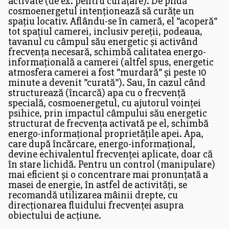
activate (de ex. pentru curățare). De pildă
cosmoenergetul intenționează să curățe un
spațiu locativ. Aflându-se în cameră, el ”acoperă”
tot spațiul camerei, inclusiv pereții, podeaua,
tavanul cu câmpul său energetic și activând
frecvența necesară, schimbă calitatea energo-
informațională a camerei (altfel spus, energetic
atmosfera camerei a fost ”murdară” și peste 10
minute a devenit ”curată”). Sau, în cazul când
structurează (încarcă) apa cu o frecvență
specială, cosmoenergetul, cu ajutorul voinței
psihice, prin impactul câmpului său energetic
structurat de frecvența activată pe el, schimbă
energo-informațional proprietățile apei. Apa,
care după încărcare, energo-informațional,
devine echivalentul frecvenței aplicate, doar că
în stare lichidă. Pentru un control (manipulare)
mai eficient și o concentrare mai pronunțată a
masei de energie, în astfel de activități, se
recomandă utilizarea mâinii drepte, cu
direcționarea fluidului frecvenței asupra
obiectului de acțiune.