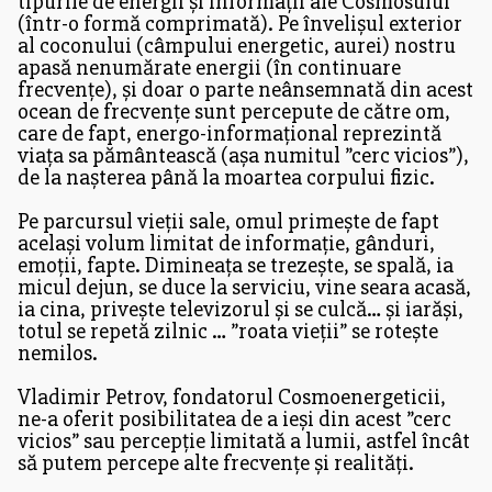
tipurile de energii și informații ale Cosmosului
(într-o formă comprimată). Pe învelișul exterior
al coconului (câmpului energetic, aurei) nostru
apasă nenumărate energii (în continuare
frecvențe), și doar o parte neânsemnată din acest
ocean de frecvențe sunt percepute de către om,
care de fapt, energo-informațional reprezintă
viața sa pământească (așa numitul ”cerc vicios”),
de la nașterea până la moartea corpului fizic.
Pe parcursul vieții sale, omul primește de fapt
același volum limitat de informație, gânduri,
emoții, fapte. Dimineața se trezește, se spală, ia
micul dejun, se duce la serviciu, vine seara acasă,
ia cina, privește televizorul și se culcă… și iarăși,
totul se repetă zilnic … ”roata vieții” se rotește
nemilos.
Vladimir Petrov, fondatorul Cosmoenergeticii,
ne-a oferit posibilitatea de a ieși din acest ”cerc
vicios” sau percepție limitată a lumii, astfel încât
să putem percepe alte frecvențe și realități.