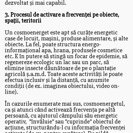
dezvoltat și mai capabil.
3. Procesul de activare a frecvenței pe obiecte,
spații, teritorii
Un cosmoenerget este apt să curățe energetic
case de locuit, mașini, produse alimentare, și alte
obiecte. La fel, poate structura energo-
informațional apa, hrana, produsele cosmetice
etc. E în putere să stingă un focar de epidemie, să
regenereze ecologic un lac sau un parc, să
elimine insecte dăunătoare de pe o plantație
agricolă ș.a.m.d. Toate aceste activități le poate
efectua inclusiv și la distanță, cu anumite
condiții (de ex. imaginea obiectului, video on-
line).
În cazurile enumerate mai sus, cosmoenergetul,
ca și atunci când activează frecvența pe altă
persoană, cu ajutorul câmpului său energetic
operativ, ”învăluie” sau ”cuprinde” obiectul de
acțiune, structurându-l cu informația frecvenței