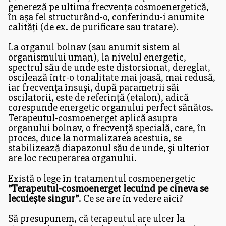
genereză pe ultima frecvența cosmoenergetică,
în așa fel structurând-o, conferindu-i anumite
calități (de ex. de purificare sau tratare).
La organul bolnav (sau anumit sistem al
organismului uman), la nivelul energetic,
spectrul său de unde este distorsionat, dereglat,
oscilează într-o tonalitate mai joasă, mai redusă,
iar frecvenţa însuşi, după parametrii săi
oscilatorii, este de referinţă (etalon), adică
corespunde energetic organului perfect sănătos.
Terapeutul-cosmoenerget aplică asupra
organului bolnav, o frecvenţă specială, care, în
proces, duce la normalizarea acestuia, se
stabilizează diapazonul său de unde, şi ulterior
are loc recuperarea organului.
Există o lege în tratamentul cosmoenergetic
”Terapeutul-cosmoenerget lecuind pe cineva se
lecuiește singur”
. Ce se are în vedere aici?
Să presupunem, că terapeutul are ulcer la