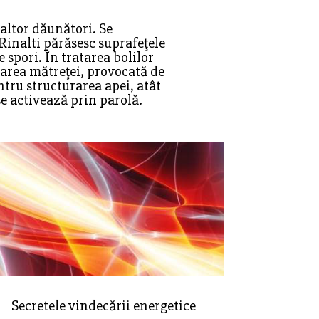
 altor dăunători. Se
Rinalti părăsesc suprafeţele
 spori. În tratarea bolilor
inarea mătreţei, provocată de
entru structurarea apei, atât
se activează prin parolă.
Secretele vindecării energetice