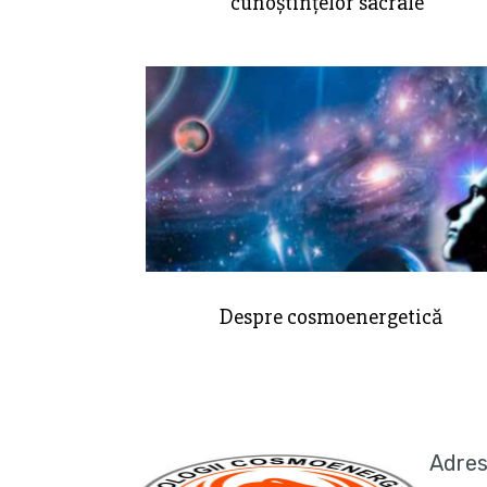
cunoștințelor sacrale
Despre cosmoenergetică
Adre