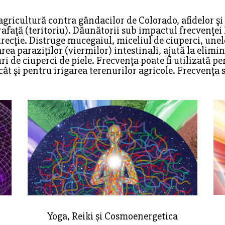
 agricultură contra gândacilor de Colorado, afidelor şi
afaţă (teritoriu). Dăunătorii sub impactul frecvenţei 
recţie. Distruge mucegaiul, miceliul de ciuperci, unele
rea paraziţilor (viermilor) intestinali, ajută la elim
ri de ciuperci de piele. Frecvenţa poate fi utilizată p
cât şi pentru irigarea terenurilor agricole. Frecvenţa 
Yoga, Reiki și Cosmoenergetica