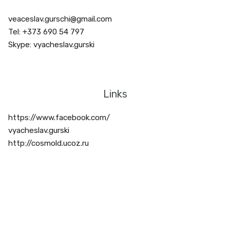
veaceslav.gurschi@gmail.com
Tel: +373 690 54 797
Skype: vyacheslav.gurski
Links
https://www.facebook.com/
vyacheslav.gurski
http://cosmold.ucoz.ru
Tags : COSMOENERGETICA, Romania, cosmoenergetica in Romania,
cosmoenergie, inițiere, curs, seminar, initieri, Petrov, zoroastrism, floarea de
foc, hutta, FLUXURI ENERGO-INFORMAȚIONALE, cosmoenergetică,
frecvente, furt de energie, cosmoenergie, tehnologii energo-
informationale, chakre, meridiane, curativ, sedinte, energii terapeutice,