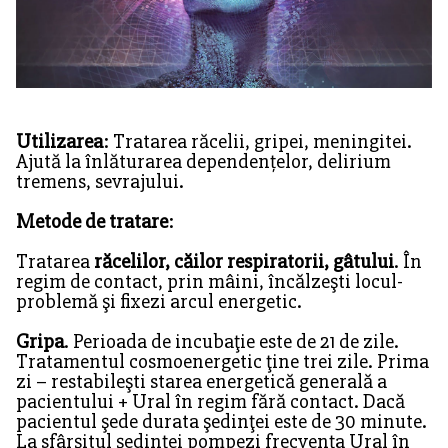
Utilizarea
: Tratarea răcelii, gripei, meningitei.
Ajută la înlăturarea dependențelor, delirium
tremens, sevrajului.
Metode de tratare
:
Tratarea
răcelilor, căilor respiratorii, gâtului
. În
regim de contact, prin mâini, încălzeşti locul-
problemă şi fixezi arcul energetic.
Gripa
. Perioada de incubaţie este de 21 de zile.
Tratamentul cosmoenergetic ţine trei zile. Prima
zi – restabileşti starea energetică generală a
pacientului + Ural în regim fără contact. Dacă
pacientul şede durata şedinţei este de 30 minute.
La sfârșitul şedinţei pompezi frecvența Ural în