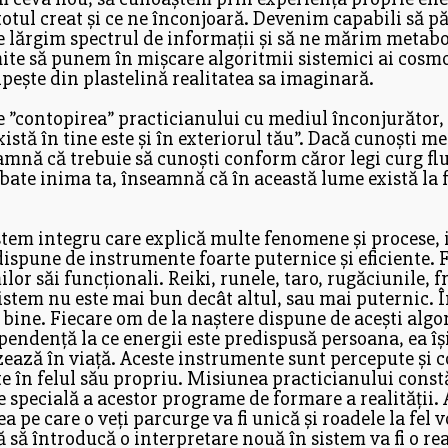
e totul creat și ce ne înconjoară. Devenim capabili să 
 ne lărgim spectrul de informații și să ne mărim metab
ite să punem în mișcare algoritmii sistemici ai cosm
lipește din plastelină realitatea sa imaginară.
”contopirea” practicianului cu mediul înconjurător,
xistă în tine este și în exteriorul tău”. Dacă cunoști m
amnă că trebuie să cunoști conform căror legi curg flu
 bate inima ta, înseamnă că în această lume există la f
tem integru care explică multe fenomene și procese, 
dispune de instrumente foarte puternice și eficiente.
lor săi funcționali. Reiki, runele, taro, rugăciunile,
stem nu este mai bun decât altul, sau mai puternic. Î
bine. Fiecare om de la naștere dispune de acești algor
pendență la ce energii este predispusă persoana, ea î
zează în viață. Aceste instrumente sunt percepute și co
etate în felul său propriu. Misiunea practicianului con
 specială a acestor programe de formare a realității. A
 pe care o veți parcurge va fi unică și roadele la fel vo
ă să întroducă o interpretare nouă în sistem va fi o re