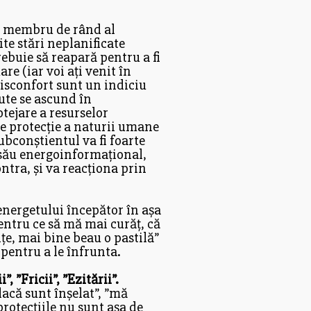
i membru de rând al
te stări neplanificate
rebuie să reapară pentru a fi
re (iar voi ați venit în
isconfort sunt un indiciu
ute se ascund în
otejare a resurselor
e protecție a naturii umane
ubconștientul va fi foarte
 său energoinformațional,
ntra, și va reacționa prin
energetului începător în așa
”pentru ce să mă mai curăț, că
țe, mai bine beau o pastilă”
 pentru a le înfrunta.
”, ”Fricii”, ”Ezitării”.
dacă sunt înșelat”, ”mă
protecțiile nu sunt așa de