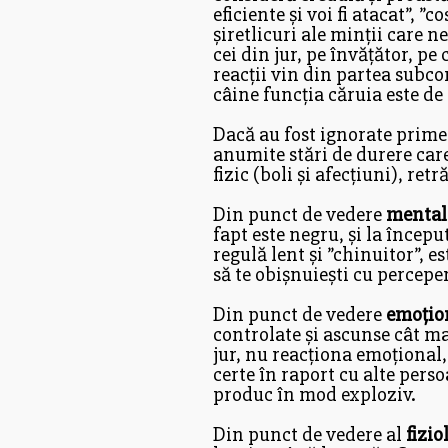
eficiente și voi fi atacat”, 
șiretlicuri ale minții care n
cei din jur, pe învățător, pe
reacții vin din partea subcon
câine funcția căruia este de
Dacă au fost ignorate primel
anumite stări de durere care
fizic (boli și afecțiuni), retră
Din punct de vedere
menta
fapt este negru, și la începu
regulă lent și ”chinuitor”, 
să te obișnuiești cu percepe
Din punct de vedere
emoțio
controlate și ascunse cât ma
jur, nu reacționa emoțional,
certe în raport cu alte perso
produc în mod exploziv.
Din punct de vedere al
fizio