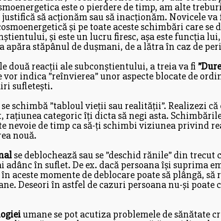
”cosmoenergetica este o pierdere de timp, am alte trebu
e justifică să acționăm sau să inacționăm. Novicele va fi
 cosmoenergetică și pe toate aceste schimbări care se d
știentului, și este un lucru firesc, așa este funcția l
 a apăra stăpânul de dușmani, de a lătra în caz de peri
e două reacții ale subconștientului, a treia va fi
”Dure
 vor indica ”reînvierea” unor aspecte blocate de ordi
iri sufletești.
l
se schimbă ”tabloul vieții sau realității”. Realizezi că 
t, rațiunea categoric îți dicta să negi asta. Schimbări
este nevoie de timp ca să-ți schimbi viziunea privind r
rea nouă.
nal
se deblochează sau se ”deschid rănile” din trecut c
i adânc în suflet. De ex. dacă persoana își suprima emo
 în aceste momente de deblocare poate să plângă, să râd
ane. Deseori în astfel de cazuri persoana nu-și poate c
logiei
umane se pot acutiza problemele de sănătate cro