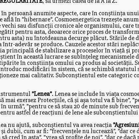
REGULARITATE
, să urmezi calea de la A la Z.
în persoană anumite aspecte, care în conștiința unu
se află în ”hibernare”. Cosmoenergetica trezește anumi
 vechi sau disfuncții cronice ale organismului, care t
egătit pentru asta, deoarece orice proces de transforma
u asta) nu întotdeauna decurge plăcut. Stările de d
a într-adevăr se produce. Cauzele acestor stări neplăc
a principală de stabilizare a proceselor în viață și pr
știent în această lucrare se subînțeleg mecanismele d
tipărite în conștiința omului ca produs al societății. S
întroduc modificări în sistem, că se schimbă statutul
ioneze mai calitativ. Subconștientul este categoric co
instrumentul
”Lenea”
. Lenea se include în viața cosmo
ă mai exersez Protecțiile, că și așa totul va fi bine”, 
e în urmă”, ”pentru ce să stau 20 de minute sub frecven
 pentru astfel de reacțiuni de lene ale subconștientului
nea nu ajută, subconștientul va avea reacția
”Agresiunii
și dubii, cum ar fi: ”frecvențele nu lucrează”, ”dar ce 
să cred în asta”, ”vrea să profite de noi”, ”dar ce dacă 