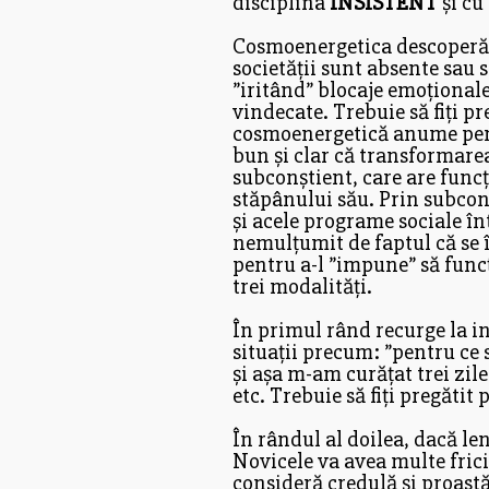
disciplina
INSISTENT
și cu
Cosmoenergetica descoperă 
societății sunt absente sau 
”iritând” blocaje emoționale
vindecate. Trebuie să fiți pr
cosmoenergetică anume pentr
bun și clar că transformare
subconștient, care are funcți
stăpânului său. Prin subcon
și acele programe sociale în
nemulțumit de faptul că se 
pentru a-l ”impune” să funcț
trei modalități.
În primul rând recurge la 
situații precum: ”pentru ce s
și așa m-am curățat trei zil
etc. Trebuie să fiți pregătit
În rândul al doilea, dacă le
Novicele va avea multe frici 
consideră credulă și proastă 