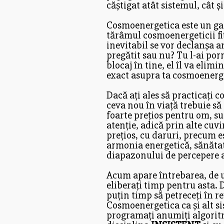
căștigat atât sistemul, cât 
Cosmoenergetica este un gara
tărâmul cosmoenergeticii f
inevitabil se vor declanșa a
pregătit sau nu? Tu l-ai por
blocaj în tine, el îl va elim
exact asupra ta cosmoenerget
Dacă ați ales să practicați c
ceva nou în viață trebuie să
foarte prețios pentru om, s
atenție, adică prin alte cuv
prețios, cu daruri, precum e
armonia energetică, sănătate
diapazonului de percepere a
Acum apare întrebarea, de un
eliberați timp pentru asta. D
puțin timp să petreceți în re
Cosmoenergetica ca și alt sis
programați anumiți algoritmi