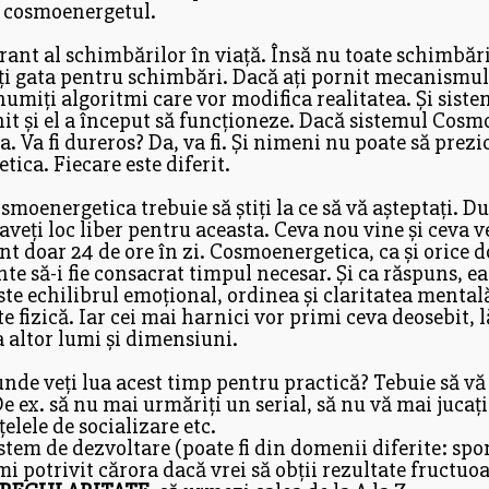
și cosmoenergetul.
nt al schimbărilor în viață. Însă nu toate schimbăril
iți gata pentru schimbări. Dacă ați pornit mecanism
numiți algoritmi care vor modifica realitatea. Și sistem
nit și el a început să funcționeze. Dacă sistemul Cosm
ina. Va fi dureros? Da, va fi. Și nimeni nu poate să prez
ica. Fiecare este diferit.
osmoenergetica trebuie să știți la ce să vă așteptați. Du
 aveți loc liber pentru aceasta. Ceva nou vine și ceva 
unt doar 24 de ore în zi. Cosmoenergetica, ca și oric
inte să-i fie consacrat timpul necesar. Și ca răspuns, e
ste echilibrul emoțional, ordinea și claritatea mental
 fizică. Iar cei mai harnici vor primi ceva deosebit, lă
 altor lumi și dimensiuni.
de veți lua acest timp pentru practică? Tebuie să vă d
e ex. să nu mai urmăriți un serial, să nu vă mai jucați
țelele de socializare etc.
tem de dezvoltare (poate fi din domenii diferite: sport
 potrivit cărora dacă vrei să obții rezultate fructuoa