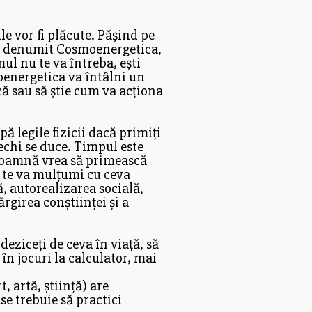
e vor fi plăcute. Pășind pe
ul denumit Cosmoenergetica,
ul nu te va întreba, ești
oenergetica va întâlni un
ică sau să știe cum va acționa
pă legile fizicii dacă primiți
vechi se duce. Timpul este
e doamnă vrea să primească
a te va mulțumi cu ceva
ă, autorealizarea socială,
rgirea conștiinței și a
eziceți de ceva în viață, să
 în jocuri la calculator, mai
, artă, știință) are
se trebuie să practici