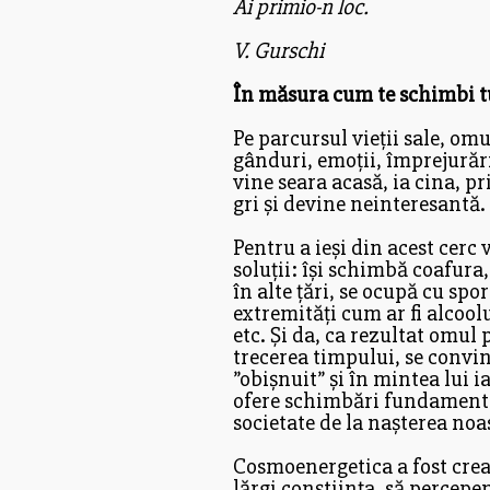
Ai primio-n loc.
V. Gurschi
În măsura cum te schimbi tu,
Pe parcursul vieții sale, om
gânduri, emoții, împrejurări
vine seara acasă, ia cina, pri
gri și devine neinteresantă.
Pentru a ieși din acest cerc 
soluții: își schimbă coafura
în alte țări, se ocupă cu sp
extremități cum ar fi alcool
etc. Și da, ca rezultat omul 
trecerea timpului, se convin
”obișnuit” și în mintea lui 
ofere schimbări fundamental
societate de la nașterea noas
Cosmoenergetica a fost crea
lărgi conștiința, să percep