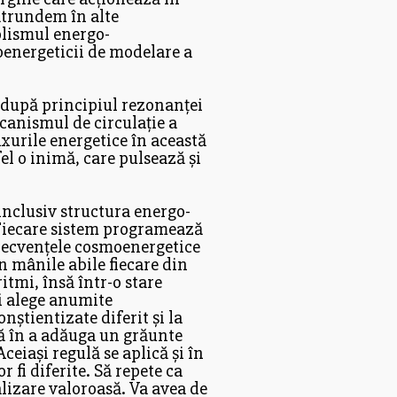
pătrundem în alte
olismul energo-
oenergeticii de modelare a
 după principiul rezonanței
ecanismul de circulație a
xurile energetice în această
el o inimă, care pulsează și
inclusiv structura energo-
 Fiecare sistem programează
 frecvențele cosmoenergetice
n mânile abile fiecare din
itmi, însă într-o stare
și alege anumite
nștientizate diferit și la
stă în a adăuga un grăunte
ceiași regulă se aplică și în
r fi diferite. Să repete ca
alizare valoroasă. Va avea de