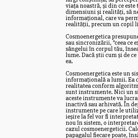
viața noastră, și din ce est
dimensiuni și realități, să
informațional, care va perm
realității, precum un copil 
Cosmoenergetica presupune 
sau sincronizării, ”ceea ce e
sângelui în corpul tău, înse
lume. Dacă știi cum și de ce
ea.
Cosmoenergetica este un sis
informațională a lumii. Ea 
realitatea conform algoritmi
sunt instrumente. Nici un si
aceste instrumente va lucra 
inactivă sau arhivată. În de
instrumente pe care le utili
ieșire la fel vor fi interpr
nou în sistem, o interpretare
cazul cosmoenergeticii. Calea
papagalul fiecare poate, îns