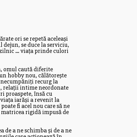
rate ori se repetă aceleași
 dejun, se duce la serviciu,
 zilnic … viața prinde culori
a, omul caută diferite
e un hobby nou, călătorește
i necumpăniți recurg la
c, relații intime neordonate
ori proaspete, însă cu
iața iarăși a revenit la
 poate fi acel nou care să ne
n matricea rigidă impusă de
a de a ne schimba și de a ne
rgiile care acționează în