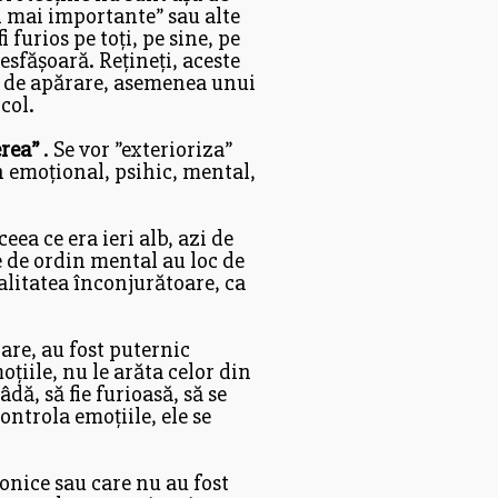
ri mai importante” sau alte
 furios pe toți, pe sine, pe
esfășoară. Rețineți, aceste
ui, de apărare, asemenea unui
col.
rea”
. Se vor ”exterioriza”
n emoțional, psihic, mental,
ceea ce era ieri alb, azi de
le de ordin mental au loc de
ealitatea înconjurătoare, ca
are, au fost puternic
țiile, nu le arăta celor din
ă, să fie furioasă, să se
ontrola emoțiile, ele se
nice sau care nu au fost