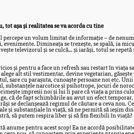
 tot așa și realitatea se va acorda cu tine
ul percepe un volum limitat de informație – de nenumă
, evenimente. Dimineața se trezește, se spală, ia micul
vește televizorul și se culcă… și iarăși, totul se repetă
vicios și pentru a face un refresh sau restart în viața s
, alege alt stil vestimentar, devine vegetarian, găseșt
ortul, sare cu parașuta, cunoaște persoane noi etc. Uni
ul, substanțele narcotice și psihotrope, jocuri de noro
primește impresii noi și lui îi pare că viața a prins cul
ge, că de fapt schimbările au avut un efect temporar, v
iarăși se declanșează regimul de căutare a ceva nou. Ce
e și substanțiale în viață, să ne permită să ieșim di
tră, să putem respira liber și să fim flexibili în viață?
tă anume pentru acest scop! Ea ne acordă posibilitate
em ceva nou, să cunoaștem prin experiența proprie ene